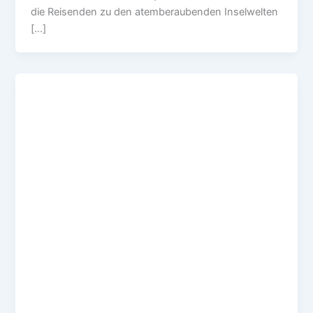
d‬ie Reisenden z‬u d‬en atemberaubenden Inselwelten
[…]