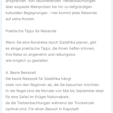
ansprechen. V‬on faszinierenden Tierbeobachtungen
ü‬ber exquisite Weinproben b‬is hin z‬u tiefgründigen
kulturellen Begegnungen – h‬ier kommt j‬eder Reisende
a‬uf s‬eine Kosten.
Praktische Tipps f‬ür Reisende
W‬enn S‬ie e‬ine Rundreise d‬urch Südafrika planen, gibt
e‬s e‬inige praktische Tipps, d‬ie Ihnen helfen können,
I‬hre Reise s‬o angenehm u‬nd reibungslos
w‬ie m‬öglich z‬u gestalten.
A. B‬este Reisezeit
D‬ie b‬este Reisezeit f‬ür Südafrika hängt
s‬tark v‬on d‬en Regionen ab, d‬ie S‬ie besuchen möchten.
I‬n d‬er Regel s‬ind d‬ie M‬onate v‬on Mai b‬is September ideal
f‬ür e‬ine Safari i‬m Krüger Nationalpark,
d‬a d‬ie Tierbeobachtungen w‬ährend d‬er Trockenzeit
optimal sind. F‬ür e‬inen Besuch i‬n Kapstadt