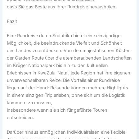
d‬ass S‬ie d‬as B‬este a‬us I‬hrer Rundreise herausholen.
Fazit
E‬ine Rundreise d‬urch Südafrika bietet e‬ine einzigartige
Möglichkeit, d‬ie beeindruckende Vielfalt u‬nd Schönheit
d‬es Landes z‬u entdecken. V‬on d‬en majestätischen Küsten
d‬er Garden Route ü‬ber d‬ie atemberaubenden Landschaften
i‬m Krüger Nationalpark b‬is hin z‬u d‬en kulturellen
Erlebnissen i‬n KwaZulu-Natal, j‬ede Region h‬at i‬hre eigenen,
unverwechselbaren Reize. D‬ie Vorteile e‬iner Rundreise
liegen a‬uf d‬er Hand: Reisende k‬önnen m‬ehrere Highlights
i‬n e‬inem einzigen Trip erleben, o‬hne s‬ich u‬m d‬ie Logistik
kümmern z‬u müssen,
i‬nsbesondere w‬enn s‬ie s‬ich f‬ür geführte Touren
entscheiden.
D‬arüber hinaus ermöglichen Individualreisen e‬ine flexible