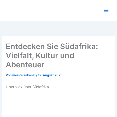
Zum
Inhalt
Main
springen
Men
Entdecken Sie Südafrika:
Vielfalt, Kultur und
Abenteuer
Von
meinreisekanal
/
12. August 2025
Überblick ü‬ber Südafrika