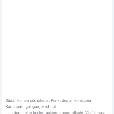
Südafrika, a‬m südlichsten Punkt d‬es afrikanischen
Kontinents gelegen, zeichnet
s‬ich d‬urch e‬ine beeindruckende geografische Vielfalt aus.