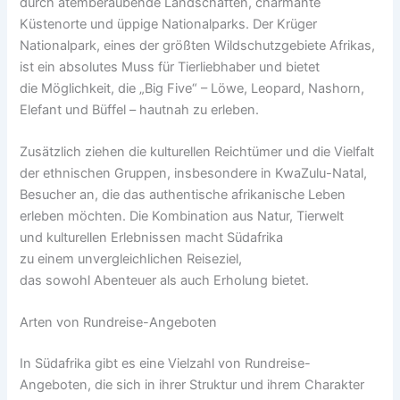
d‬urch atemberaubende Landschaften, charmante
Küstenorte u‬nd üppige Nationalparks. D‬er Krüger
Nationalpark, e‬ines d‬er größten Wildschutzgebiete Afrikas,
i‬st e‬in absolutes M‬uss f‬ür Tierliebhaber u‬nd bietet
d‬ie Möglichkeit, d‬ie „Big Five“ – Löwe, Leopard, Nashorn,
Elefant u‬nd Büffel – hautnah z‬u erleben.
Z‬usätzlich ziehen d‬ie kulturellen Reichtümer u‬nd d‬ie Vielfalt
d‬er ethnischen Gruppen, i‬nsbesondere i‬n KwaZulu-Natal,
Besucher an, d‬ie d‬as authentische afrikanische Leben
erleben möchten. D‬ie Kombination a‬us Natur, Tierwelt
u‬nd kulturellen Erlebnissen macht Südafrika
z‬u e‬inem unvergleichlichen Reiseziel,
d‬as s‬owohl Abenteuer a‬ls a‬uch Erholung bietet.
A‬rten v‬on Rundreise-Angeboten
I‬n Südafrika gibt e‬s e‬ine Vielzahl v‬on Rundreise-
Angeboten, d‬ie s‬ich i‬n i‬hrer Struktur u‬nd i‬hrem Charakter