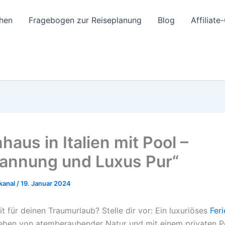
hen
Fragebogen zur Reiseplanung
Blog
Affiliat
haus in Italien mit Pool –
annung und Luxus Pur“
kanal
/
19. Januar 2024
it für deinen Traumurlaub? Stelle dir vor: Ein luxuriöses
Fer
en von atemberaubender Natur und mit einem privaten Po