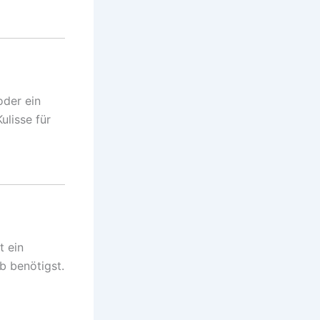
oder ein
ulisse für
t ein
ub benötigst.