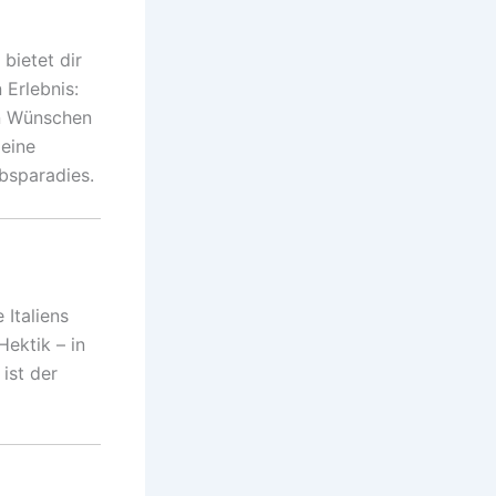
 bietet dir
 Erlebnis:
n Wünschen
 eine
ubsparadies.
 Italiens
ektik – in
ist der