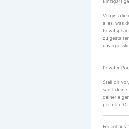
Einzigartige
Vergiss die 
alles, was d
Privatsphär
zu gestalte
unvergessli
Privater Po
Stell dir v
sanft deine
deiner eigen
perfekte Or
Ferienhaus 