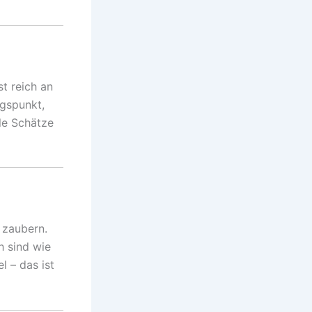
st reich an
gspunkt,
le Schätze
 zaubern.
h sind wie
l – das ist