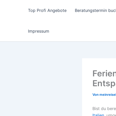
Zum
Inhalt
Top Profi Angebote
Beratungstermin buc
springen
Impressum
Ferien
Entsp
Von
meinreise
Bist du bere
Italien,
umgeb