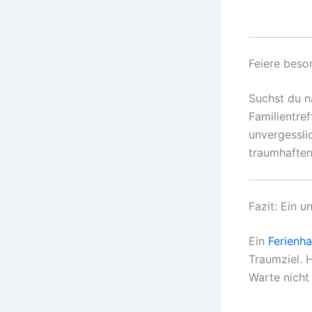
Feiere beso
Suchst du n
Familientre
unvergessli
traumhafte
Fazit: Ein u
Ein
Ferienhau
Traumziel. H
Warte nicht 