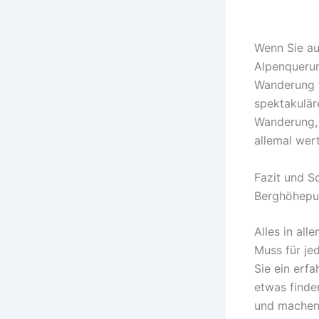
Wenn Sie au
Alpenquerun
Wanderung f
spektakulär
Wanderung, a
allemal wert
Fazit und S
Berghöhepu
Alles in all
Muss für je
Sie ein erfa
etwas finden
und machen 