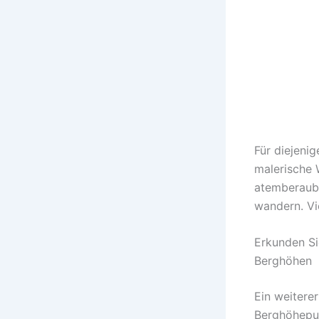
Für diejenig
malerische 
atemberaube
wandern. Vi
Erkunden Si
Berghöhen
Ein weitere
Berghöhepun