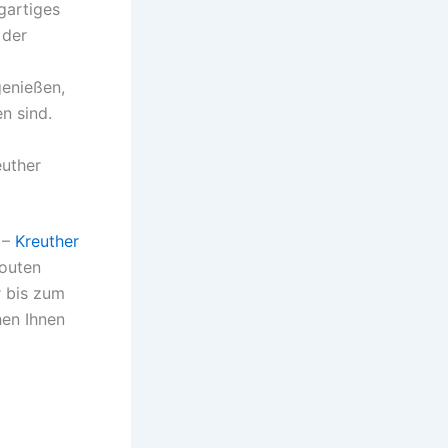
igartiges
 der
genießen,
n sind.
euther
 –
Kreuther
routen
r bis zum
hen Ihnen