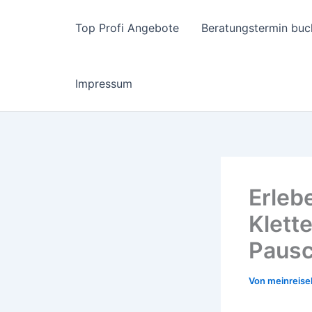
Zum
Inhalt
Top Profi Angebote
Beratungstermin buc
springen
Impressum
Erleb
Klett
Pausc
Von
meinreise