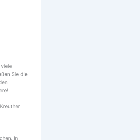
 viele
ßen Sie die
den
ere!
 Kreuther
chen. In