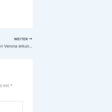
WEITER
Die Umgebung von Verona erkunden: Ein Leitfaden für die besten Tagesausflüge
nd mit
*