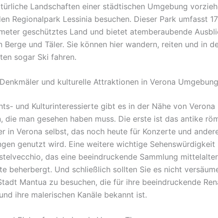
türliche Landschaften einer städtischen Umgebung vorzieh
 den Regionalpark Lessinia besuchen. Dieser Park umfasst 1
meter geschütztes Land und bietet atemberaubende Ausbli
 Berge und Täler. Sie können hier wandern, reiten und in d
en sogar Ski fahren.
 Denkmäler und kulturelle Attraktionen in Verona Umgebun
hts- und Kulturinteressierte gibt es in der Nähe von Verona
n, die man gesehen haben muss. Die erste ist das antike rö
r in Verona selbst, das noch heute für Konzerte und ander
ngen genutzt wird. Eine weitere wichtige Sehenswürdigkeit 
elvecchio, das eine beeindruckende Sammlung mittelalterl
te beherbergt. Und schließlich sollten Sie es nicht versäume
tadt Mantua zu besuchen, die für ihre beeindruckende Ren
und ihre malerischen Kanäle bekannt ist.