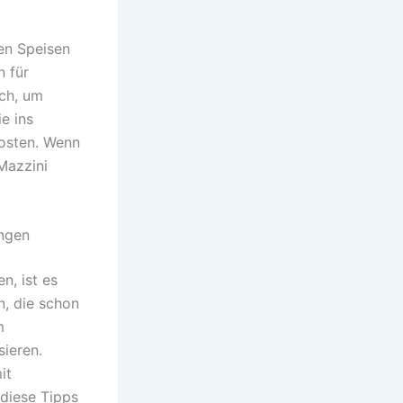
len Speisen
n für
sch, um
e ins
kosten. Wenn
Mazzini
ungen
, ist es
n, die schon
m
sieren.
it
 diese Tipps