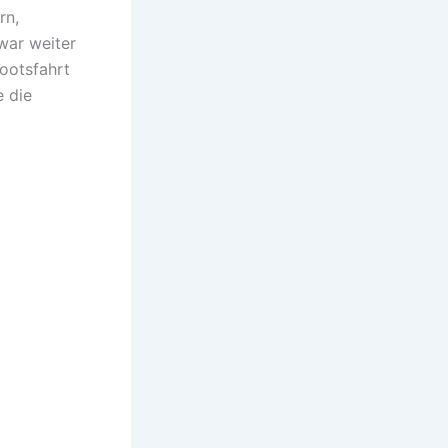
rn,
war weiter
Bootsfahrt
 die