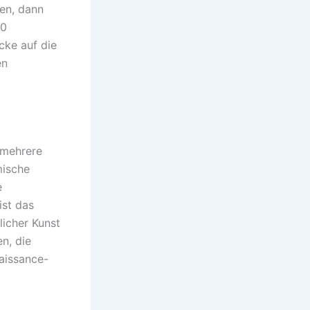
en, dann
70
cke auf die
en
g
 mehrere
mische
e
ist das
icher Kunst
n, die
aissance-