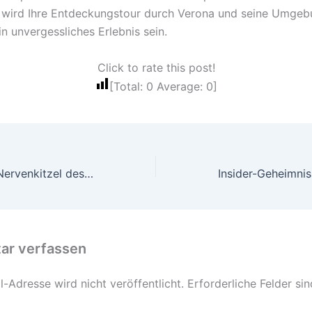
 wird Ihre Entdeckungstour durch Verona und seine Umgeb
in unvergessliches Erlebnis sein.
Click to rate this post!
[Total:
0
Average:
0
]
Erleben Sie den Nervenkitzel des Kletterns mit der Bergsteigerdorf Pauschale – Kreuther Berghöhepunkte
r verfassen
-Adresse wird nicht veröffentlicht.
Erforderliche Felder si