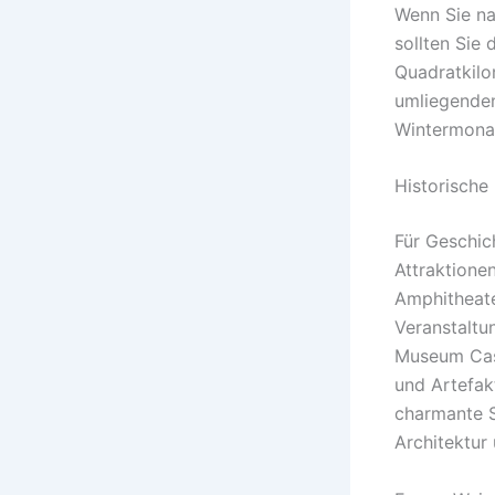
Wenn Sie na
sollten Sie
Quadratkilo
umliegenden
Wintermonat
Historische
Für Geschic
Attraktione
Amphitheate
Veranstaltu
Museum Cast
und Artefak
charmante S
Architektur 