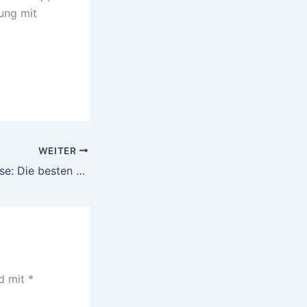
ung mit
WEITER
Insider-Geheimnisse: Die besten Dinge, die man in Verona sehen und tun kann, laut den Einheimischen
nd mit
*