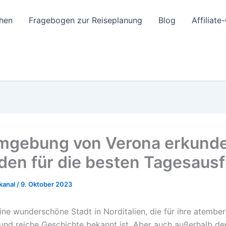
hen
Fragebogen zur Reiseplanung
Blog
Affiliat
mgebung von Verona erkunde
aden für die besten Tagesaus
kanal
/
9. Oktober 2023
eine wunderschöne Stadt in Norditalien, die für ihre atemb
 und reiche Geschichte bekannt ist. Aber auch außerhalb der