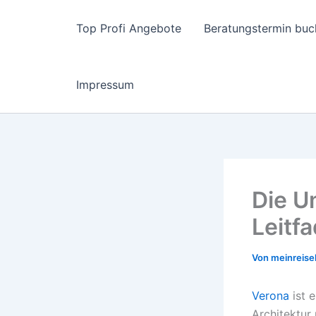
Zum
Inhalt
Top Profi Angebote
Beratungstermin buc
springen
Impressum
Die U
Leitf
Von
meinreise
Verona
ist 
Architektur